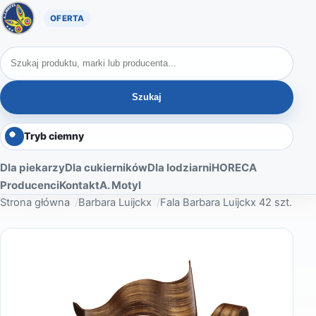
Oferta A. Motyl
Szukaj produktów
Szukaj
Tryb ciemny
Dla piekarzy
Dla cukierników
Dla lodziarni
HORECA
Producenci
Kontakt
A. Motyl
Strona główna
Barbara Luijckx
Fala Barbara Luijckx 42 szt.