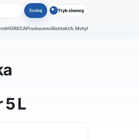
Tryb ciemny
Szukaj
rni
HORECA
Producenci
Kontakt
A. Motyl
ka
 5 L