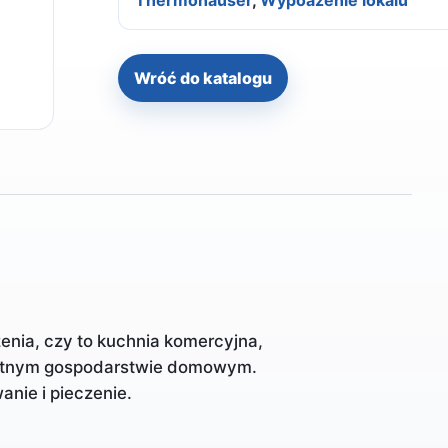
Thermohauser
,
Wypoażenie lokalu
Wróć do katalogu
zenia, czy to kuchnia komercyjna,
ywatnym gospodarstwie domowym.
anie i pieczenie.