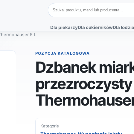
Szukaj produktów
Dla piekarzy
Dla cukierników
Dla lodzia
Thermohauser 5 L
POZYCJA KATALOGOWA
Dzbanek miar
przezroczysty
Thermohauser
Kategorie