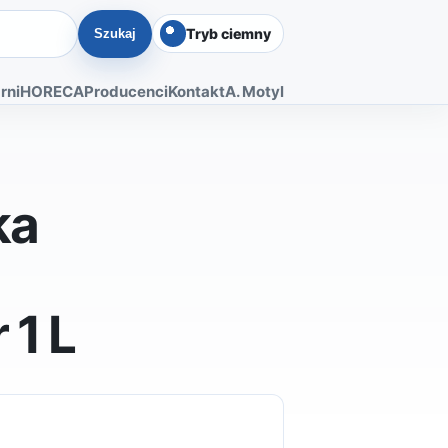
Tryb ciemny
Szukaj
rni
HORECA
Producenci
Kontakt
A. Motyl
ka
1 L