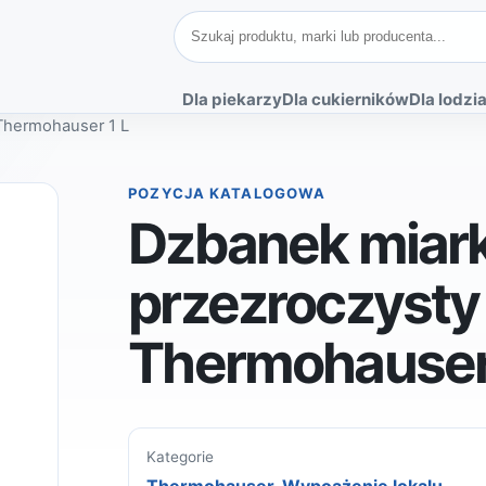
Szukaj produktów
Dla piekarzy
Dla cukierników
Dla lodzia
Thermohauser 1 L
POZYCJA KATALOGOWA
Dzbanek miar
przezroczysty
Thermohauser 
Kategorie