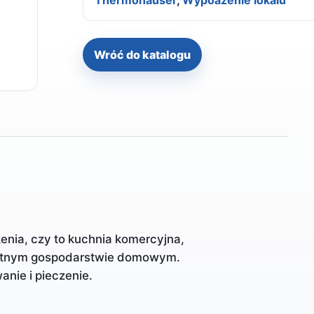
Thermohauser
,
Wypoażenie lokalu
Wróć do katalogu
zenia, czy to kuchnia komercyjna,
ywatnym gospodarstwie domowym.
anie i pieczenie.