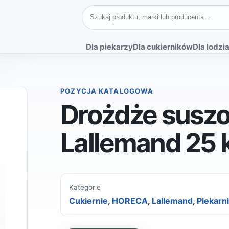
Szukaj produktów
Dla piekarzy
Dla cukierników
Dla lodzia
POZYCJA KATALOGOWA
Drożdże susz
Lallemand 25 
Kategorie
Cukiernie
,
HORECA
,
Lallemand
,
Piekarn