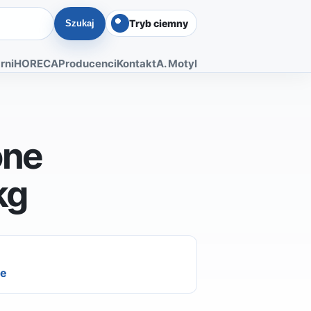
Tryb ciemny
Szukaj
rni
HORECA
Producenci
Kontakt
A. Motyl
one
kg
ie