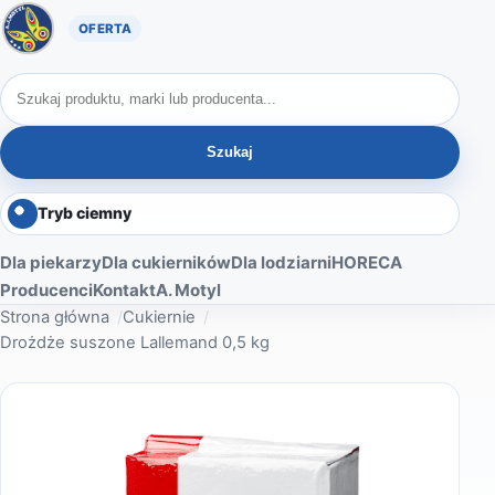
Oferta A. Motyl
Szukaj produktów
Szukaj
Tryb ciemny
Dla piekarzy
Dla cukierników
Dla lodziarni
HORECA
Producenci
Kontakt
A. Motyl
Strona główna
Cukiernie
Drożdże suszone Lallemand 0,5 kg