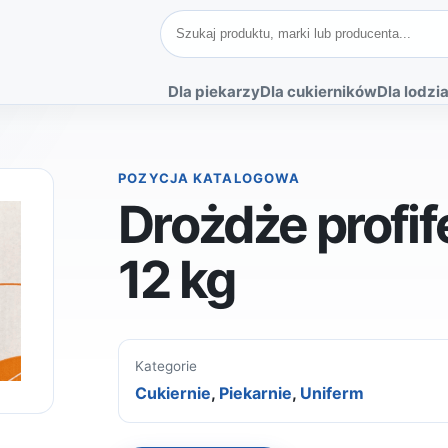
Szukaj produktów
Dla piekarzy
Dla cukierników
Dla lodzia
POZYCJA KATALOGOWA
Drożdże profi
12 kg
Kategorie
Cukiernie
,
Piekarnie
,
Uniferm