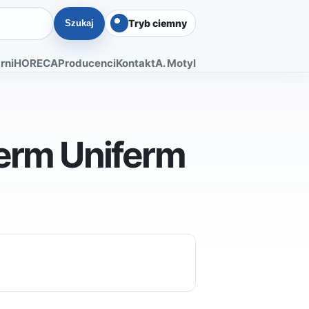
Tryb ciemny
Szukaj
rni
HORECA
Producenci
Kontakt
A. Motyl
ferm Uniferm