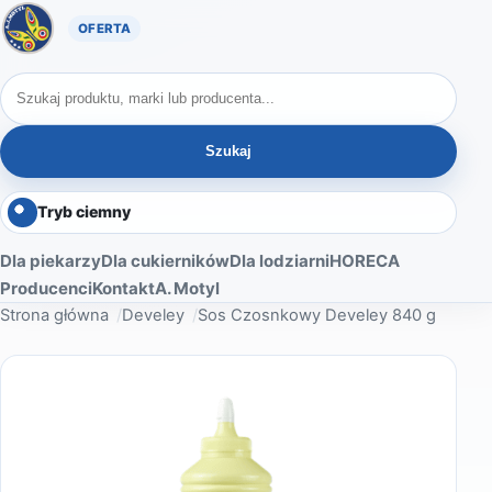
Oferta A. Motyl
Szukaj produktów
Szukaj
Tryb ciemny
Dla piekarzy
Dla cukierników
Dla lodziarni
HORECA
Producenci
Kontakt
A. Motyl
Strona główna
Develey
Sos Czosnkowy Develey 840 g