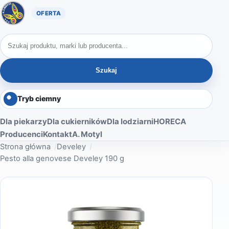
Oferta A. Motyl
Szukaj produktów
Szukaj
Tryb ciemny
Dla piekarzy
Dla cukierników
Dla lodziarni
HORECA
Producenci
Kontakt
A. Motyl
Strona główna
Develey
Pesto alla genovese Develey 190 g