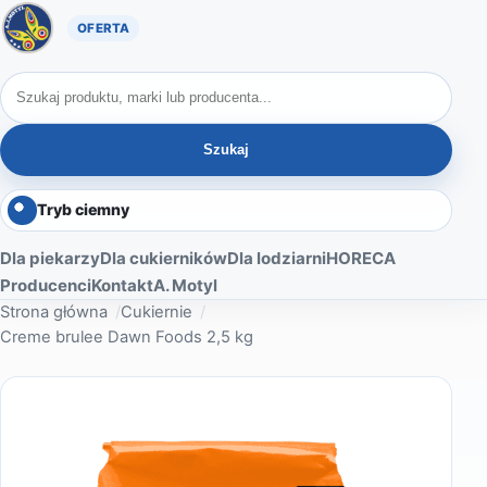
Oferta A. Motyl
Szukaj produktów
Szukaj
Tryb ciemny
Dla piekarzy
Dla cukierników
Dla lodziarni
HORECA
Producenci
Kontakt
A. Motyl
Strona główna
Cukiernie
Creme brulee Dawn Foods 2,5 kg