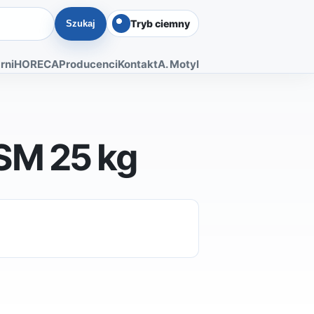
Tryb ciemny
Szukaj
rni
HORECA
Producenci
Kontakt
A. Motyl
SM 25 kg