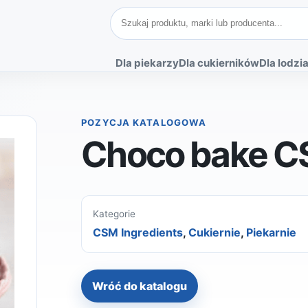
Szukaj produktów
Dla piekarzy
Dla cukierników
Dla lodzia
POZYCJA KATALOGOWA
Choco bake C
Kategorie
CSM Ingredients
,
Cukiernie
,
Piekarnie
Wróć do katalogu