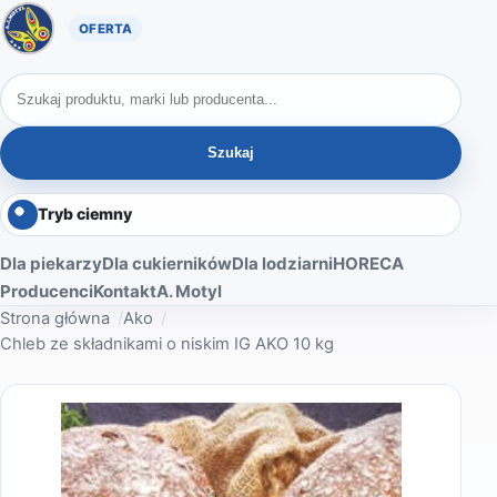
Oferta A. Motyl
Szukaj produktów
Szukaj
Tryb ciemny
Dla piekarzy
Dla cukierników
Dla lodziarni
HORECA
Producenci
Kontakt
A. Motyl
Strona główna
Ako
Chleb ze składnikami o niskim IG AKO 10 kg