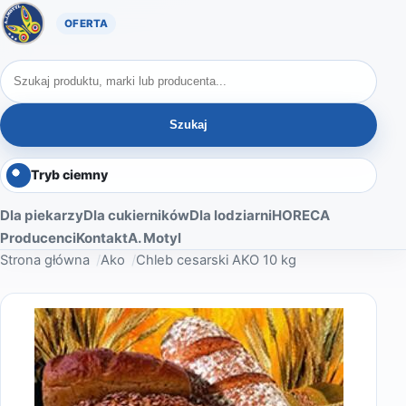
Oferta A. Motyl
Szukaj produktów
Szukaj
Tryb ciemny
Dla piekarzy
Dla cukierników
Dla lodziarni
HORECA
Producenci
Kontakt
A. Motyl
Strona główna
Ako
Chleb cesarski AKO 10 kg