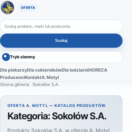
Oferta A. Motyl
Szukaj produktów
Szukaj
Tryb ciemny
Dla piekarzy
Dla cukierników
Dla lodziarni
HORECA
Producenci
Kontakt
A. Motyl
Strona główna
Sokołów S.A.
OFERTA A. MOTYL — KATALOG PRODUKTÓW
Kategoria:
Sokołów S.A.
Produkty Sokołów S.A. w ofercie A. Motyl