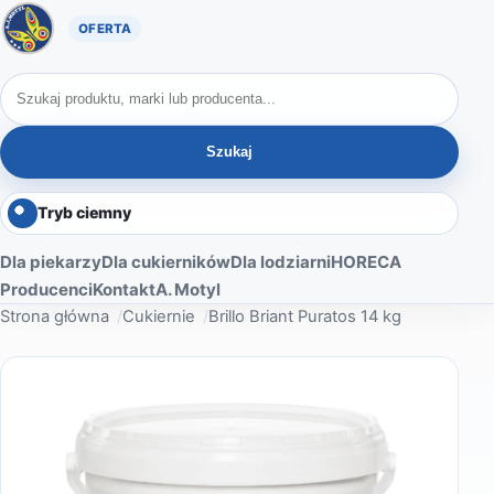
Oferta A. Motyl
Szukaj produktów
Szukaj
Tryb ciemny
Dla piekarzy
Dla cukierników
Dla lodziarni
HORECA
Producenci
Kontakt
A. Motyl
Strona główna
Cukiernie
Brillo Briant Puratos 14 kg