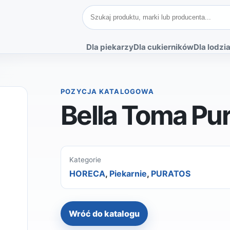
Szukaj produktów
Dla piekarzy
Dla cukierników
Dla lodzia
POZYCJA KATALOGOWA
Bella Toma Pur
Kategorie
HORECA
,
Piekarnie
,
PURATOS
Wróć do katalogu