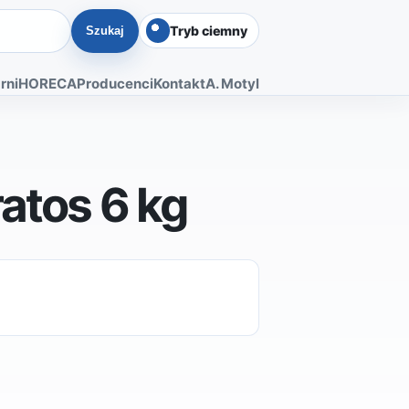
Tryb ciemny
Szukaj
rni
HORECA
Producenci
Kontakt
A. Motyl
atos 6 kg