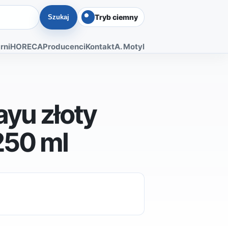
Tryb ciemny
Szukaj
rni
HORECA
Producenci
Kontakt
A. Motyl
ayu złoty
250 ml