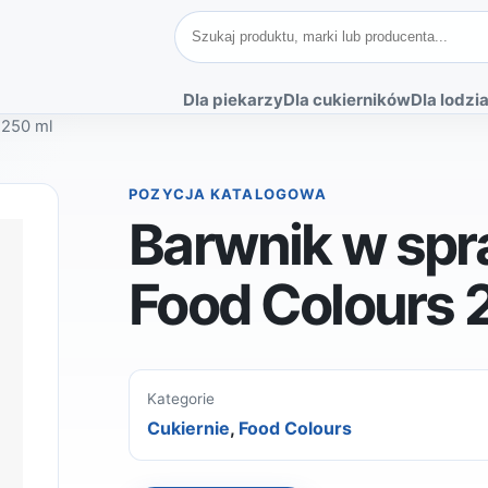
Szukaj produktów
Dla piekarzy
Dla cukierników
Dla lodzia
 250 ml
POZYCJA KATALOGOWA
Barwnik w spr
Food Colours 
Kategorie
Cukiernie
,
Food Colours