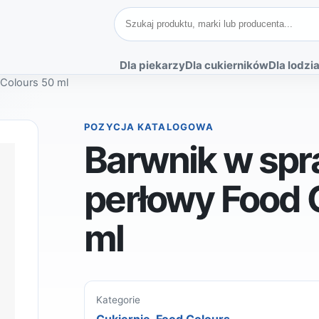
Szukaj produktów
Dla piekarzy
Dla cukierników
Dla lodzia
 Colours 50 ml
POZYCJA KATALOGOWA
Barwnik w spra
perłowy Food 
ml
Kategorie