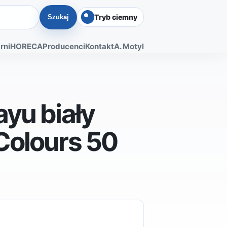
Tryb ciemny
Szukaj
rni
HORECA
Producenci
Kontakt
A. Motyl
yu biały
Colours 50