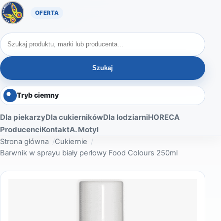
Oferta A. Motyl
Szukaj produktów
Szukaj
Tryb ciemny
Dla piekarzy
Dla cukierników
Dla lodziarni
HORECA
Producenci
Kontakt
A. Motyl
Strona główna
Cukiernie
Barwnik w sprayu biały perłowy Food Colours 250ml