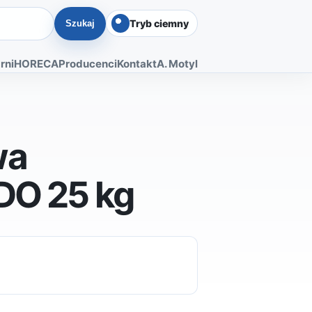
Tryb ciemny
Szukaj
rni
HORECA
Producenci
Kontakt
A. Motyl
wa
DO 25 kg