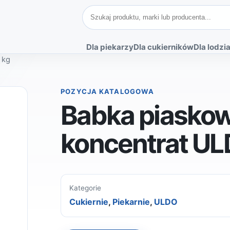
Szukaj produktów
Dla piekarzy
Dla cukierników
Dla lodzia
 kg
POZYCJA KATALOGOWA
Babka piasko
koncentrat UL
Kategorie
Cukiernie
,
Piekarnie
,
ULDO