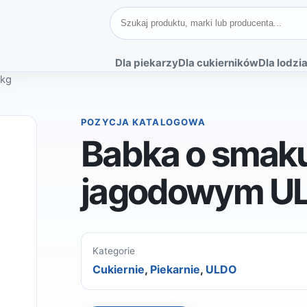
Szukaj produktów
Dla piekarzy
Dla cukierników
Dla lodzia
 kg
POZYCJA KATALOGOWA
Babka o smak
jagodowym UL
Kategorie
Cukiernie
,
Piekarnie
,
ULDO