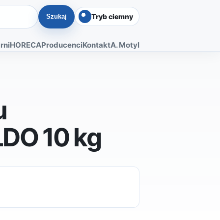
Tryb ciemny
Szukaj
rni
HORECA
Producenci
Kontakt
A. Motyl
u
DO 10 kg