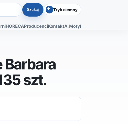
Tryb ciemny
Szukaj
rni
HORECA
Producenci
Kontakt
A. Motyl
e Barbara
135 szt.