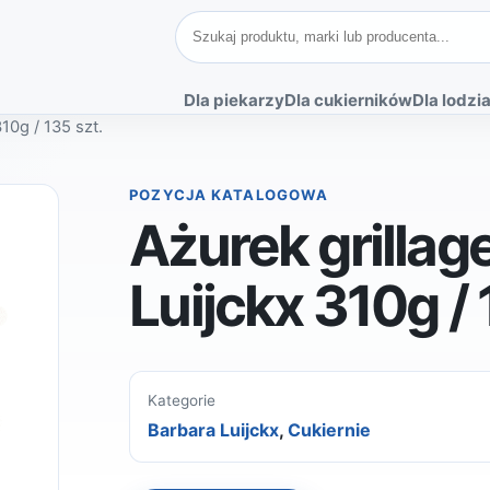
Szukaj produktów
Dla piekarzy
Dla cukierników
Dla lodzia
310g / 135 szt.
POZYCJA KATALOGOWA
Ażurek grillag
Luijckx 310g / 
Kategorie
Barbara Luijckx
,
Cukiernie